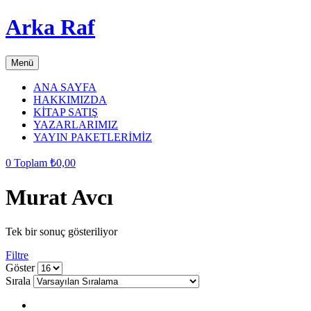
Arka Raf
Menü
ANA SAYFA
HAKKIMIZDA
KİTAP SATIŞ
YAZARLARIMIZ
YAYIN PAKETLERİMİZ
0
Toplam
₺
0,00
Murat Avcı
Tek bir sonuç gösteriliyor
Filtre
grid
list
Göster
button
button
Sırala