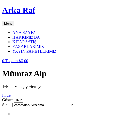
Arka Raf
Menü
ANA SAYFA
HAKKIMIZDA
KİTAP SATIŞ
YAZARLARIMIZ
YAYIN PAKETLERİMİZ
0
Toplam
₺
0,00
Mümtaz Alp
Tek bir sonuç gösteriliyor
Filtre
grid
list
Göster
button
button
Sırala