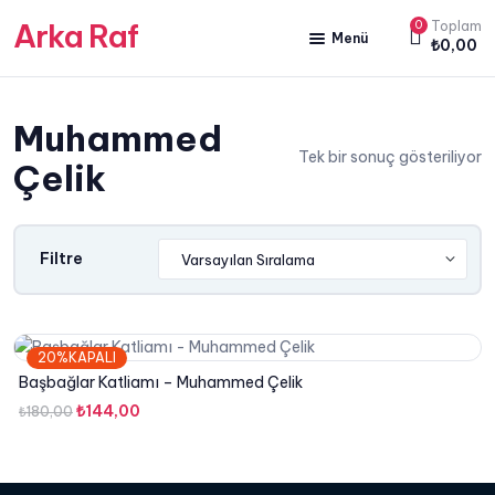
Arka Raf
0
Toplam
Menü
₺
0,00
ANA SAYFA
Muhammed
HAKKIMIZDA
Tek bir sonuç gösteriliyor
Çelik
KİTAP SATIŞ
YAZARLARIMIZ
Filtre
YAYIN PAKETLERİMİZ
20%KAPALI
Başbağlar Katliamı – Muhammed Çelik
Orijinal
Şu
₺
144,00
₺
180,00
fiyat:
andaki
₺180,00.
fiyat:
₺144,00.