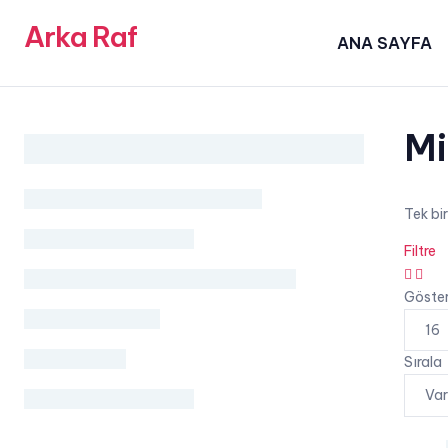
Arka Raf
ANA SAYFA
Mi
Tek bi
Filtre
grid
list
button
butt
Göste
Sırala