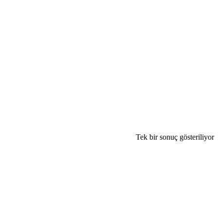
Tek bir sonuç gösteriliyor
gri
lis
but
bu