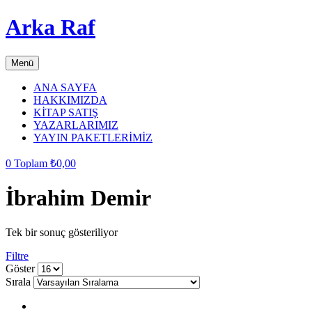
Arka Raf
Menü
ANA SAYFA
HAKKIMIZDA
KİTAP SATIŞ
YAZARLARIMIZ
YAYIN PAKETLERİMİZ
0
Toplam
₺
0,00
İbrahim Demir
Tek bir sonuç gösteriliyor
Filtre
grid
list
Göster
button
button
Sırala