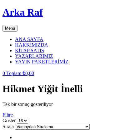
Arka Raf
Menü
ANA SAYFA
HAKKIMIZDA
KİTAP SATIŞ
YAZARLARIMIZ
YAYIN PAKETLERİMİZ
0
Toplam
₺
0,00
Hikmet Yiğit İnelli
Tek bir sonuç gösteriliyor
Filtre
grid
list
Göster
button
button
Sırala