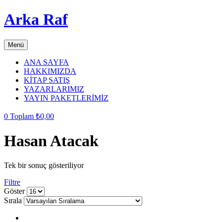
Arka Raf
Menü
ANA SAYFA
HAKKIMIZDA
KİTAP SATIŞ
YAZARLARIMIZ
YAYIN PAKETLERİMİZ
0
Toplam
₺
0,00
Hasan Atacak
Tek bir sonuç gösteriliyor
Filtre
grid
list
Göster
button
button
Sırala