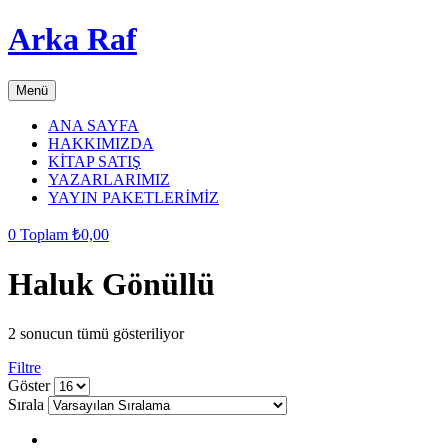
Arka Raf
Menü
ANA SAYFA
HAKKIMIZDA
KİTAP SATIŞ
YAZARLARIMIZ
YAYIN PAKETLERİMİZ
0
Toplam
₺
0,00
Haluk Gönüllü
2 sonucun tümü gösteriliyor
Filtre
grid
list
Göster
button
button
Sırala