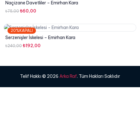
Naçizane Davetliler – Emirhan Kara
Orijinal
Şu
₺
60,00
₺
75,00
fiyat:
andaki
₺75,00.
fiyat:
20%KAPALI
₺60,00.
Serzenişler İskelesi – Emirhan Kara
Orijinal
Şu
₺
192,00
₺
240,00
fiyat:
andaki
₺240,00.
fiyat:
₺192,00.
Telif Hakkı © 2026
Arka Raf
. Tüm Hakları Saklıdır