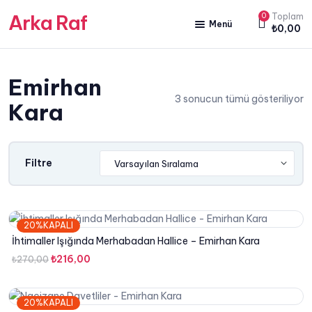
Arka Raf
0
Toplam
Menü
₺
0,00
ANA SAYFA
Emirhan
HAKKIMIZDA
3 sonucun tümü gösteriliyor
Kara
KİTAP SATIŞ
YAZARLARIMIZ
Filtre
YAYIN PAKETLERİMİZ
20%KAPALI
İhtimaller Işığında Merhabadan Hallice – Emirhan Kara
Orijinal
Şu
₺
216,00
₺
270,00
fiyat:
andaki
₺270,00.
fiyat:
20%KAPALI
₺216,00.