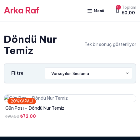
Arka Raf
0
Toplam
Menü
₺
0,00
ANA SAYFA
Döndü Nur
HAKKIMIZDA
Tek bir sonuç gösteriliyor
Temiz
KİTAP SATIŞ
YAZARLARIMIZ
Filtre
YAYIN PAKETLERİMİZ
20%KAPALI
Gün Pası – Döndü Nur Temiz
Orijinal
Şu
₺
72,00
₺
90,00
fiyat:
andaki
₺90,00.
fiyat:
₺72,00.