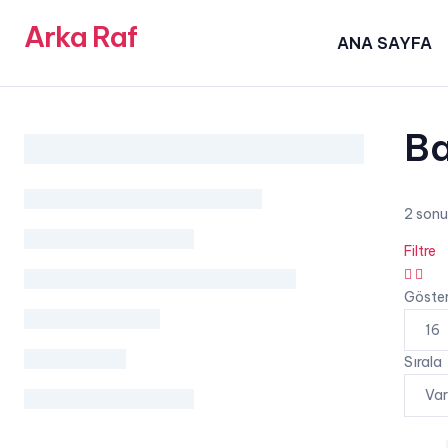
Arka Raf
ANA SAYFA
Ba
2 sonu
Filtre
grid
list
button
butt
Göste
Sırala