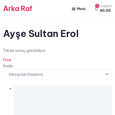
Arka Raf
0
Toplam
Menü
₺
0,00
ANA SAYFA
HAKKIMIZDA
Ayşe Sultan Erol
KİTAP SATIŞ
Tek bir sonuç gösteriliyor
YAZARLARIMIZ
Filtre
YAYIN PAKETLERİMİZ
Sırala