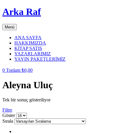
Arka Raf
Menü
ANA SAYFA
HAKKIMIZDA
KİTAP SATIŞ
YAZARLARIMIZ
YAYIN PAKETLERİMİZ
0
Toplam
₺
0,00
Aleyna Uluç
Tek bir sonuç gösteriliyor
Filtre
grid
list
Göster
button
button
Sırala