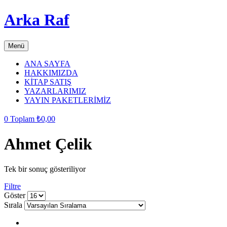
Arka Raf
Menü
ANA SAYFA
HAKKIMIZDA
KİTAP SATIŞ
YAZARLARIMIZ
YAYIN PAKETLERİMİZ
0
Toplam
₺
0,00
Ahmet Çelik
Tek bir sonuç gösteriliyor
Filtre
grid
list
Göster
button
button
Sırala