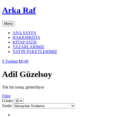
Arka Raf
Menü
ANA SAYFA
HAKKIMIZDA
KİTAP SATIŞ
YAZARLARIMIZ
YAYIN PAKETLERİMİZ
0
Toplam
₺
0,00
Adil Güzelsoy
Tek bir sonuç gösteriliyor
Filtre
grid
list
Göster
button
button
Sırala