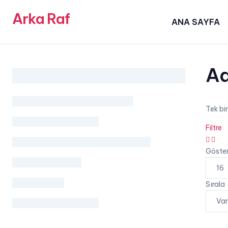
Arka Raf
ANA SAYFA
Ad
Tek bi
Filtre
grid
list
button
butt
Göste
Sırala