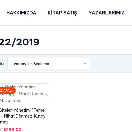
HAKKIMIZDA
KİTAP SATIŞ
YAZARLARIMIZ
22/2019
la
KAPALI
Siteleri Yönetimi (Temel
 – Nihat Dönmez, Kutay
nmez
Orijinal
Şu
₺
288,00
00