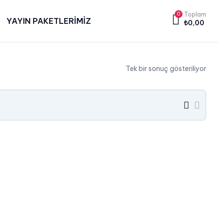
0
Toplam
YAYIN PAKETLERİMİZ
₺
0,00
Tek bir sonuç gösteriliyor
grid
list
button
butt