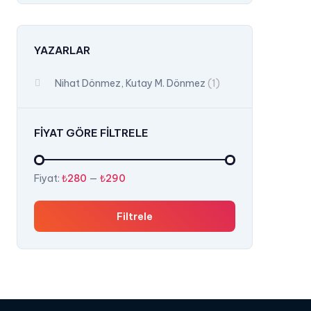
YAZARLAR
Nihat Dönmez, Kutay M. Dönmez
(1)
FIYAT GÖRE FILTRELE
En
En
Fiyat:
₺280
—
₺290
düşük
yüksek
fiyat
fiyat
Filtrele