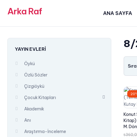
Arka Raf
ANA SAYFA
8/
YAYIN EVLERI
Öykü
Sıra
Özlü Sözler
Çizgiöykü
20%
Çocuk Kitapları
Akademik
Konut 
Anı
Kitap)
M. Dö
Araştırma-İnceleme
₺
360,