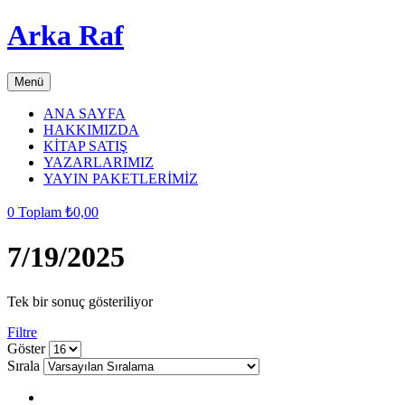
Arka Raf
Menü
ANA SAYFA
HAKKIMIZDA
KİTAP SATIŞ
YAZARLARIMIZ
YAYIN PAKETLERİMİZ
0
Toplam
₺
0,00
7/19/2025
Tek bir sonuç gösteriliyor
Filtre
grid
list
Göster
button
button
Sırala