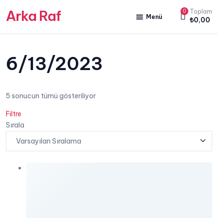
Arka Raf
0
Toplam
Menü
₺
0,00
ANA SAYFA
HAKKIMIZDA
6/13/2023
KİTAP SATIŞ
5 sonucun tümü gösteriliyor
YAZARLARIMIZ
Filtre
YAYIN PAKETLERİMİZ
Sırala