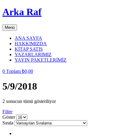
Arka Raf
Menü
ANA SAYFA
HAKKIMIZDA
KİTAP SATIŞ
YAZARLARIMIZ
YAYIN PAKETLERİMİZ
0
Toplam
₺
0,00
5/9/2018
2 sonucun tümü gösteriliyor
Filtre
grid
list
Göster
button
button
Sırala