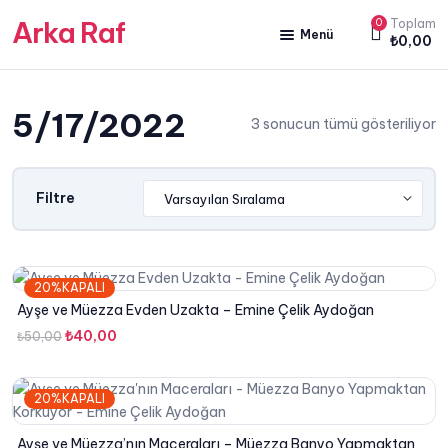
Arka Raf
0
Toplam
Menü
₺
0,00
ANA SAYFA
5/17/2022
HAKKIMIZDA
3 sonucun tümü gösteriliyor
KİTAP SATIŞ
YAZARLARIMIZ
Filtre
YAYIN PAKETLERİMİZ
20%KAPALI
Ayşe ve Müezza Evden Uzakta – Emine Çelik Aydoğan
Orijinal
Şu
₺
40,00
₺
50,00
fiyat:
andaki
₺50,00.
fiyat:
20%KAPALI
₺40,00.
Ayşe ve Müezza’nın Maceraları – Müezza Banyo Yapmaktan