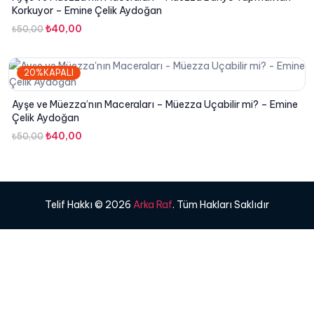
Korkuyor – Emine Çelik Aydoğan
Orijinal
Şu
₺
40,00
₺
50,00
fiyat:
andaki
₺50,00.
fiyat:
20%KAPALI
₺40,00.
Ayşe ve Müezza’nın Maceraları – Müezza Uçabilir mi? – Emine
Çelik Aydoğan
Orijinal
Şu
₺
40,00
₺
50,00
fiyat:
andaki
₺50,00.
fiyat:
₺40,00.
Telif Hakkı © 2026
Arka Raf
. Tüm Hakları Saklıdır