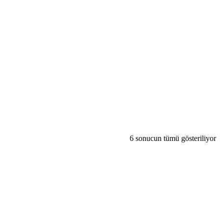
6 sonucun tümü gösteriliyor
gri
lis
but
bu