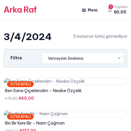
Arka Raf
0
Toplam
Menü
₺
0,00
ANA SAYFA
3/4/2024
HAKKIMIZDA
5 sonucun tümü gösteriliyor
KİTAP SATIŞ
YAZARLARIMIZ
Filtre
YAYIN PAKETLERİMİZ
20%KAPALI
Ben Sana Çiçeklendim – Nesibe Özçelik
Orijinal
Şu
₺
60,00
₺
75,00
fiyat:
andaki
₺75,00.
fiyat:
20%KAPALI
₺60,00.
Bin Bir Kere Bir – Naim Çağman
Orijinal
Şu
₺
132,00
₺
165,00