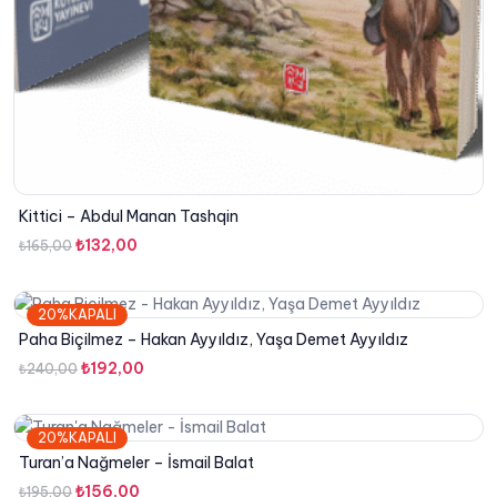
Kittici – Abdul Manan Tashqin
Orijinal
Şu
₺
132,00
₺
165,00
fiyat:
andaki
₺165,00.
fiyat:
20%KAPALI
₺132,00.
Paha Biçilmez – Hakan Ayyıldız, Yaşa Demet Ayyıldız
Orijinal
Şu
₺
192,00
₺
240,00
fiyat:
andaki
₺240,00.
fiyat:
20%KAPALI
₺192,00.
Turan’a Nağmeler – İsmail Balat
Orijinal
Şu
₺
156,00
₺
195,00