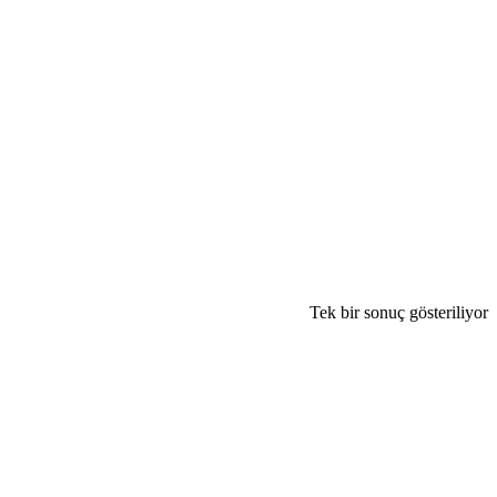
Tek bir sonuç gösteriliyor
gri
lis
but
bu