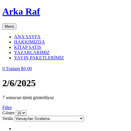
Arka Raf
Menü
ANA SAYFA
HAKKIMIZDA
KİTAP SATIŞ
YAZARLARIMIZ
YAYIN PAKETLERİMİZ
0
Toplam
₺
0,00
2/6/2025
7 sonucun tümü gösteriliyor
Filtre
grid
list
Göster
button
button
Sırala