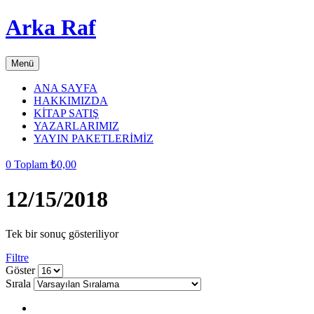
Arka Raf
Menü
ANA SAYFA
HAKKIMIZDA
KİTAP SATIŞ
YAZARLARIMIZ
YAYIN PAKETLERİMİZ
0
Toplam
₺
0,00
12/15/2018
Tek bir sonuç gösteriliyor
Filtre
grid
list
Göster
button
button
Sırala