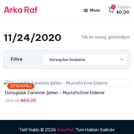
Arka Raf
0
Toplam
Menü
₺
0,00
ANA SAYFA
11/24/2020
HAKKIMIZDA
Tek bir sonuç gösteriliyor
KİTAP SATIŞ
YAZARLARIMIZ
Filtre
YAYIN PAKETLERİMİZ
20%KAPALI
Dönüşlülük Zamirinin Şiirleri – Mustafa Emir Eldemir
Orijinal
Şu
₺
84,00
₺
105,00
fiyat:
andaki
₺105,00.
fiyat:
₺84,00.
Telif Hakkı © 2026
Arka Raf
. Tüm Hakları Saklıdır