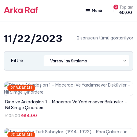
Arka Raf
0
Toplam
Menü
₺
0,00
ANA SAYFA
11/22/2023
HAKKIMIZDA
2 sonucun tümü gösteriliyor
KİTAP SATIŞ
YAZARLARIMIZ
Filtre
YAYIN PAKETLERİMİZ
20%KAPALI
Dino ve Arkadaşları 1 – Maceracı Ve Yardımsever Bisküviler –
Nil Simge Çınardere
Orijinal
Şu
₺
84,00
₺
105,00
fiyat:
andaki
₺105,00.
fiyat:
20%KAPALI
₺84,00.