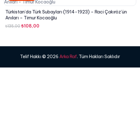
Türkistan’da Türk Subayları (1914-1923) – Raci Çakıröz’ün
Anıları – Timur Kocaoğlu
Orijinal
Şu
₺
108,00
₺
135,00
fiyat:
andaki
₺135,00.
fiyat:
₺108,00.
Telif Hakkı © 2026
Arka Raf
. Tüm Hakları Saklıdır