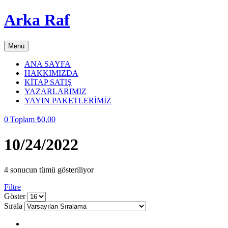
Arka Raf
Menü
ANA SAYFA
HAKKIMIZDA
KİTAP SATIŞ
YAZARLARIMIZ
YAYIN PAKETLERİMİZ
0
Toplam
₺
0,00
10/24/2022
4 sonucun tümü gösteriliyor
Filtre
grid
list
Göster
button
button
Sırala