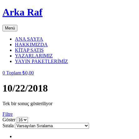
Arka Raf
Menü
ANA SAYFA
HAKKIMIZDA
KİTAP SATIŞ
YAZARLARIMIZ
YAYIN PAKETLERİMİZ
0
Toplam
₺
0,00
10/22/2018
Tek bir sonuç gösteriliyor
Filtre
grid
list
Göster
button
button
Sırala