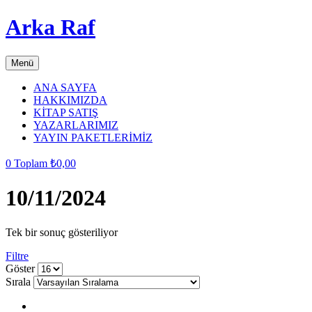
Arka Raf
Menü
ANA SAYFA
HAKKIMIZDA
KİTAP SATIŞ
YAZARLARIMIZ
YAYIN PAKETLERİMİZ
0
Toplam
₺
0,00
10/11/2024
Tek bir sonuç gösteriliyor
Filtre
grid
list
Göster
button
button
Sırala