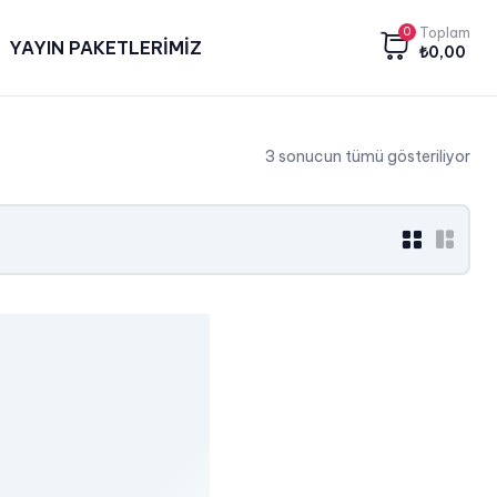
0
Toplam
YAYIN PAKETLERİMİZ
₺
0,00
3 sonucun tümü gösteriliyor
grid
list
button
butt