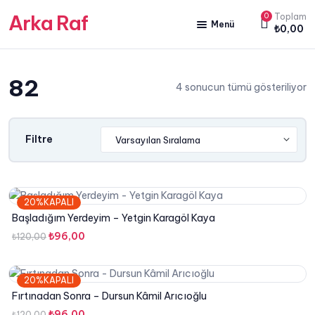
Arka Raf
0
Toplam
Menü
₺
0,00
ANA SAYFA
82
HAKKIMIZDA
4 sonucun tümü gösteriliyor
KİTAP SATIŞ
YAZARLARIMIZ
Filtre
YAYIN PAKETLERİMİZ
20%KAPALI
Başladığım Yerdeyim – Yetgin Karagöl Kaya
Orijinal
Şu
₺
96,00
₺
120,00
fiyat:
andaki
₺120,00.
fiyat:
20%KAPALI
₺96,00.
Fırtınadan Sonra – Dursun Kâmil Arıcıoğlu
Orijinal
Şu
₺
96,00
₺
120,00