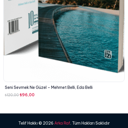
Seni Sevmek Ne Güzel – Mehmet Belli, Eda Belli
Orijinal
Şu
₺
96,00
₺
120,00
fiyat:
andaki
₺120,00.
fiyat:
₺96,00.
Telif Hakkı © 2026
Arka Raf
. Tüm Hakları Saklıdır