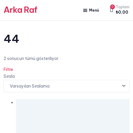
Arka Raf
0
Toplam
Menü
₺
0,00
ANA SAYFA
HAKKIMIZDA
44
KİTAP SATIŞ
2 sonucun tümü gösteriliyor
YAZARLARIMIZ
Filtre
YAYIN PAKETLERİMİZ
Sırala