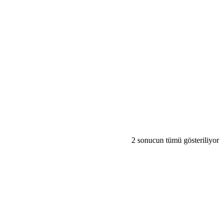
2 sonucun tümü gösteriliyor
gri
lis
but
bu