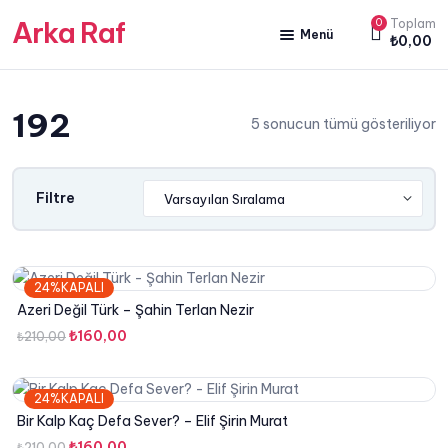
Arka Raf
0
Toplam
Menü
₺
0,00
ANA SAYFA
192
HAKKIMIZDA
5 sonucun tümü gösteriliyor
KİTAP SATIŞ
YAZARLARIMIZ
Filtre
YAYIN PAKETLERİMİZ
24%KAPALI
Azeri Değil Türk – Şahin Terlan Nezir
Orijinal
Şu
₺
160,00
₺
210,00
fiyat:
andaki
₺210,00.
fiyat:
24%KAPALI
₺160,00.
Bir Kalp Kaç Defa Sever? – Elif Şirin Murat
Orijinal
Şu
₺
160,00
₺
210,00