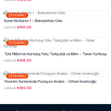
fiyat:
andaki
₺210,00.
fiyat:
24%KAPALI
₺160,00.
Kuran Notlarım 1 – Bahadırhan Ünlü
Orijinal
Şu
₺
160,00
₺
210,00
fiyat:
andaki
₺210,00.
fiyat:
20%KAPALI
₺160,00.
Türk Milleti’nin Kurtuluş Yolu: Türkçülük ve Bilim – Taner Yurtbaşı
Orijinal
Şu
₺
168,00
₺
210,00
fiyat:
andaki
₺210,00.
fiyat:
24%KAPALI
₺168,00.
Yönetim Sisteminde Pozisyon Analizi – Orhan İmamoğlu
Orijinal
Şu
₺
160,00
₺
210,00
fiyat:
andaki
₺210,00.
fiyat:
₺160,00.