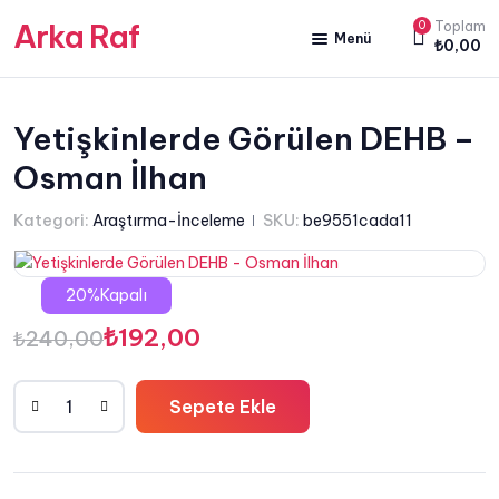
Arka Raf
0
Toplam
Menü
₺
0,00
ANA SAYFA
HAKKIMIZDA
Yetişkinlerde Görülen DEHB –
Osman İlhan
KİTAP SATIŞ
YAZARLARIMIZ
Kategori:
Araştırma-İnceleme
SKU:
be9551cada11
YAYIN PAKETLERİMİZ
20%Kapalı
Orijinal
Şu
₺
192,00
₺
240,00
fiyat:
andaki
Sepete Ekle
₺240,00.
fiyat:
Yetişkinlerde
Görülen
₺192,00.
DEHB
-