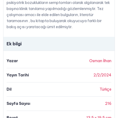
psikiyatrik bozuklukların semptomları olarak algılanarak tek
başına klinik tanılama yapılmadığı gözlemlenmiştir. Tez
çalışması amacı ile elde edilen bulguların, literatür
taramasının , bu kitapta buluşarak okuyucuya farklı bir
bakış açısı yaratacağı ümit edilmiştir.
Ek bilgi
Yazar
Osman İlhan
Yayın Tarihi
2/2/2024
Dil
Türkçe
Sayfa Sayısı
216
Boyut
13,5 x 19,5 cm