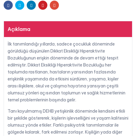
Facebook
Twitter
Linkedin
Pinterest
E-
Osman
İlhan
posta
adet
Açıklama
İlk tanımlandığı yıllarda, sadece çocukluk döneminde
görüldüğü düşünülen Dikkat Eksikliği Hiperaktivite
Bozukluğunun erişkin döneminde de devam ettiği tespit
edilmiştir. Dikkat Eksikliği Hiperaktivite Bozukluğu her
toplumda rastlanan, hastaların yarısından fazlasında
erişkinlik yaşamında da etkisini sürdüren, yaşama, kişiler
arası ilişkilere, okul ve çalışma hayatına yansıyan çeşitli
olumsuz yönleri açısından toplumun ve sağlık hizmetlerinin
temel problemlerinin başında gelir.
Tanı koyulmamış DEHB yetişkinlik döneminde kendisini etkili
bir şekilde göstererek, kişilerin işlevselliğini ve yaşam kalitesini
olumsuz yönde etkiler. Farklı psikiyatrik tanımlamalar ile
gölgede kalarak, fark edilmesi zorlaşır. Kişiliğin yada diğer