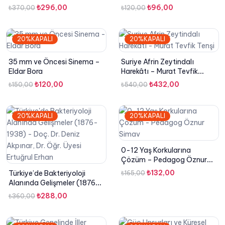
Tasavvuflar ve Tarikatlar
Nesnelerin İnterneti (IoT) –
Orijinal
Şu
Orijinal
Şu
₺
296,00
₺
96,00
₺
370,00
₺
120,00
Var? – Ramazan Şen
Jülide Güzin Karagöz
fiyat:
andaki
fiyat:
andaki
₺370,00.
fiyat:
₺120,00.
fiyat:
20%KAPALI
20%KAPALI
₺296,00.
₺96,00.
35 mm ve Öncesi Sinema –
Suriye Afrin Zeytindalı
Eldar Bora
Harekâtı – Murat Tevfik
Tenşi
Orijinal
Şu
Orijinal
Şu
₺
120,00
₺
432,00
₺
150,00
₺
540,00
fiyat:
andaki
fiyat:
andaki
₺150,00.
fiyat:
₺540,00.
fiyat:
20%KAPALI
20%KAPALI
₺120,00.
₺432,00.
0-12 Yaş Korkularına
Çözüm – Pedagog Öznur
Simav
Orijinal
Şu
₺
132,00
Türkiye’de Bakteriyoloji
₺
165,00
Alanında Gelişmeler (1876-
fiyat:
andaki
1938) – Doç. Dr. Deniz
Orijinal
Şu
₺165,00.
fiyat:
₺
288,00
₺
360,00
Akpınar, Dr. Öğr. Üyesi
fiyat:
andaki
₺132,00.
Ertuğrul Erhan
₺360,00.
fiyat: