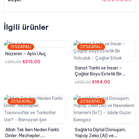
İlgili ürünler
19%KAPALI
20%KAPALI
Nazenin – Ayla Uluç
Orijinal
Şu
₺
315,00
₺
390,00
Sanat Tarihi ve İnsan –
fiyat:
andaki
Çağlar Boyu Estetik Bir
₺390,00.
fiyat:
Yolculuk – Çağlar Erbek
Orijinal
Şu
₺
164,00
₺
205,00
₺315,00.
fiyat:
andaki
₺205,00.
fiyat:
20%KAPALI
20%KAPALI
₺164,00.
Allah Tek İken Neden Farklı
Sağlıkta Dijital Dönüşüm,
Dinler, Mezhepler,
Yapay Zeka (AI) ve