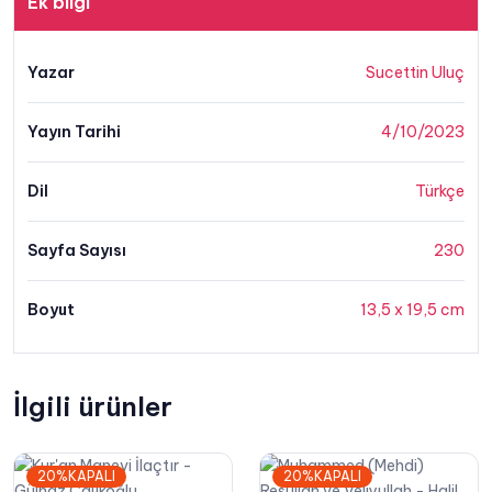
Ek bilgi
adet
Yazar
Sucettin Uluç
Yayın Tarihi
4/10/2023
Dil
Türkçe
Sayfa Sayısı
230
Boyut
13,5 x 19,5 cm
İlgili ürünler
20%KAPALI
20%KAPALI