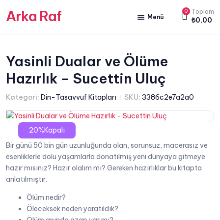
Arka Raf
0
Toplam
Menü
₺
0,00
ANA SAYFA
HAKKIMIZDA
Yasinli Dualar ve Ölüme
Hazırlık – Sucettin Uluç
KİTAP SATIŞ
YAZARLARIMIZ
Kategori:
Din-Tasavvuf Kitapları
SKU:
3386c2e7a2a0
YAYIN PAKETLERİMİZ
20%Kapalı
Bir günü 50 bin gün uzunluğunda olan, sorunsuz, macerasız ve
esenliklerle dolu yaşamlarla donatılmış yeni dünyaya gitmeye
hazır mısınız? Hazır olalım mı? Gereken hazırlıklar bu kitapta
anlatılmıştır.
Ölüm nedir?
Öleceksek neden yaratıldık?