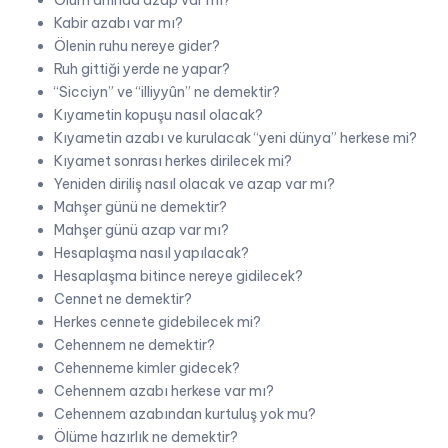
Ölüm anında azap var mı?
Kabir azabı var mı?
Ölenin ruhu nereye gider?
Ruh gittiği yerde ne yapar?
“Sicciyn” ve “illiyyûn” ne demektir?
Kıyametin kopuşu nasıl olacak?
Kıyametin azabı ve kurulacak “yeni dünya” herkese mi?
Kıyamet sonrası herkes dirilecek mi?
Yeniden diriliş nasıl olacak ve azap var mı?
Mahşer günü ne demektir?
Mahşer günü azap var mı?
Hesaplaşma nasıl yapılacak?
Hesaplaşma bitince nereye gidilecek?
Cennet ne demektir?
Herkes cennete gidebilecek mi?
Cehennem ne demektir?
Cehenneme kimler gidecek?
Cehennem azabı herkese var mı?
Cehennem azabından kurtuluş yok mu?
Ölüme hazırlık ne demektir?