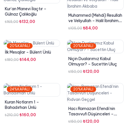
Kur’an Manevi İlaçtır –
Gülnaz Çalıkoğlu
Muhammed (Mehdi) Resullah
ve Veliyullah – Halil İbrahim
Orijinal
Şu
₺
132,00
₺
165,00
Akbaba
fiyat:
andaki
Orijinal
Şu
₺
84,00
₺
105,00
₺165,00.
fiyat:
fiyat:
andaki
₺132,00.
₺105,00.
fiyat:
20%KAPALI
20%KAPALI
₺84,00.
İlk Mesajlar – Bülent Ünlü
Niçin Dualarımız Kabul
Orijinal
Şu
₺
144,00
₺
180,00
Olmuyor? – Sucettin Uluç
fiyat:
andaki
Orijinal
Şu
₺
120,00
₺
150,00
₺180,00.
fiyat:
fiyat:
andaki
₺144,00.
₺150,00.
fiyat:
24%KAPALI
20%KAPALI
₺120,00.
Kuran Notlarım 1 –
Bahadırhan Ünlü
Hacı Ramazan Efendi’nin
Tasavvufi Düşünceleri –
Orijinal
Şu
₺
160,00
₺
210,00
Rıdvan Geçgel
fiyat:
andaki
Orijinal
Şu
₺
120,00
₺
150,00