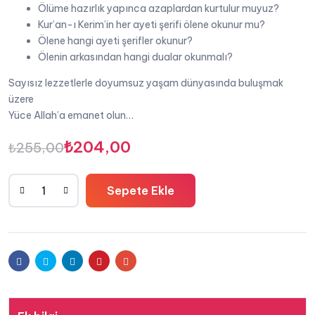
Ölüme hazırlık yapınca azaplardan kurtulur muyuz?
Kur’an-ı Kerim’in her ayeti şerifi ölene okunur mu?
Ölene hangi ayeti şerifler okunur?
Ölenin arkasından hangi dualar okunmalı?
Sayısız lezzetlerle doyumsuz yaşam dünyasında buluşmak
üzere
Yüce Allah’a emanet olun…
Orijinal
Şu
₺
204,00
₺
255,00
fiyat:
andaki
Sepete Ekle
₺255,00.
fiyat:
Yasinli
Dualar
₺204,00.
ve
Ölüme
Facebook
Twitter
Linkedin
Pinterest
E-
Hazırlık
-
posta
Sucettin
Uluç