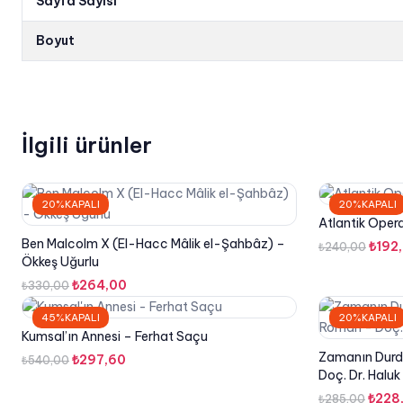
Sayfa Sayısı
Boyut
İlgili ürünler
20%KAPALI
20%KAPALI
Atlantik Opera
Ben Malcolm X (El-Hacc Mâlik el-Şahbâz) –
Orijin
₺
192
₺
240,00
Ökkeş Uğurlu
fiyat
Orijinal
Şu
₺
264,00
₺
330,00
₺240
fiyat:
andaki
45%KAPALI
20%KAPALI
₺330,00.
fiyat:
Kumsal’ın Annesi – Ferhat Saçu
₺264,00.
Zamanın Durdu
Orijinal
Şu
₺
297,60
₺
540,00
Doç. Dr. Halu
fiyat:
andaki
Orijin
₺
228
₺540,00.
fiyat:
₺
285,00