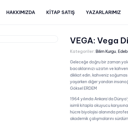
HAKKIMIZDA
KİTAP SATIŞ
YAZARLARIMIZ
VEGA: Vega Di
Kategoriler:
Bilim Kurgu
,
Edeb
Geleceğe doğru bir zaman yolc
bacaklarınızı uzatın ve kahven
dikkat edin, kahveniz soğuması
yaşarken diğer yandan insanoğlu
Göksel ERDEM
1964 yılında Ankara’da Dünya’y
isimli kitapla okuyucu karşısı
hücre biyolojisi alanında profe
akademik çalışmalarını sürdür