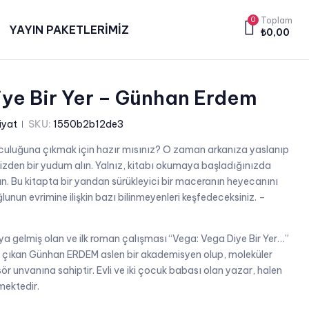
0
Toplam
YAYIN PAKETLERİMİZ
₺
0,00
ye Bir Yer – Günhan Erdem
iyat
SKU:
1550b2b12de3
uluğuna çıkmak için hazır mısınız? O zaman arkanıza yaslanıp
izden bir yudum alın. Yalnız, kitabı okumaya başladığınızda
n. Bu kitapta bir yandan sürükleyici bir maceranın heyecanını
nun evrimine ilişkin bazı bilinmeyenleri keşfedeceksiniz. –
a gelmiş olan ve ilk roman çalışması “Vega: Vega Diye Bir Yer…”
na çıkan Günhan ERDEM aslen bir akademisyen olup, moleküler
sör unvanına sahiptir. Evli ve iki çocuk babası olan yazar, halen
mektedir.