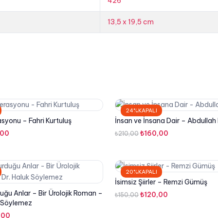
426
13,5 x 19,5 cm
24%KAPALI
syonu – Fahri Kurtuluş
İnsan ve İnsana Dair – Abdullah
al
Şu
Orijinal
Şu
,00
₺
160,00
₺
210,00
:
andaki
fiyat:
andaki
,00.
fiyat:
₺210,00.
fiyat:
₺192,00.
₺160,00.
20%KAPALI
İsimsiz Şiirler – Remzi Gümüş
ğu Anlar – Bir Ürolojik Roman –
Orijinal
Şu
₺
120,00
₺
150,00
k Söylemez
fiyat:
andaki
al
Şu
,00
₺150,00.
fiyat: