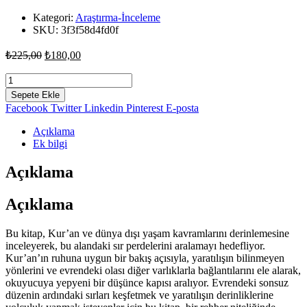
Kategori:
Araştırma-İnceleme
SKU:
3f3f58d4fd0f
Orijinal
Şu
₺
225,00
₺
180,00
fiyat:
andaki
fiyat:
Uzaylı
₺225,00.
Cinler
₺180,00.
Sepete Ekle
ve
Facebook
Twitter
Linkedin
Pinterest
E-posta
Ötesi
-
Açıklama
Efe
Ek bilgi
Aktan
adet
Açıklama
Açıklama
Bu kitap, Kur’an ve dünya dışı yaşam kavramlarını derinlemesine
inceleyerek, bu alandaki sır perdelerini aralamayı hedefliyor.
Kur’an’ın ruhuna uygun bir bakış açısıyla, yaratılışın bilinmeyen
yönlerini ve evrendeki olası diğer varlıklarla bağlantılarını ele alarak,
okuyucuya yepyeni bir düşünce kapısı aralıyor. Evrendeki sonsuz
düzenin ardındaki sırları keşfetmek ve yaratılışın derinliklerine