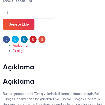
Orijinal
Şu
₺
850,00
₺
680,00
fiyat:
andaki
Tarihî
₺850,00.
fiyat:
Türk
₺680,00.
Şivelerinde
Sepete Ekle
İkilemeler
-
Burcu
Facebook
Twitter
Linkedin
Pinterest
E-
Uluç
Açıklama
posta
adet
Ek bilgi
Açıklama
Açıklama
Bu çalışmada tarihi Türk şivelerinde ikilemeler incelenmiştir. Eski
Türkçe Dönemi’nden başlanarak Eski Türkiye Türkçesi Dönemi’ni
de içine alan süreçte Türk dilinin önemli anlatım araçlarından biri