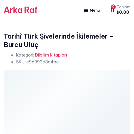
Arka Raf
0
Toplam
Menü
₺
0,00
ANA SAYFA
HAKKIMIZDA
Tarihî Türk Şivelerinde İkilemeler –
Burcu Uluç
KİTAP SATIŞ
Kategori:
Dilbilim Kitapları
YAZARLARIMIZ
SKU:
c9d993c3c4bc
YAYIN PAKETLERİMİZ