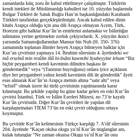
zamanlarda kılıç zoru ile kabul ettirilmeye çalışılmıştır. Türklerin
kendi istekleri ile Müslümanlığı kabulleri ise 10. yüzyılın başlarında
Bulgar Türkleri ile Satuk Buğra Han’ın başkanlığındaki Karahanlı
Türkleri tarafından gerçekleştirilmiştir. Ancak kabul edilen dinin
kitabı Arapça olduğu için ana dili Arapça olmayan Acem, Türk,
Horezm gibi halklar Kur’ân’ın emirlerini anlamakta ve İslâmlığın
talimatını yerine getirmekte zorluk çekiyorlardı. X. yüzyılın ikinci
yarısında Samanoğullarından Mansur bin Nuh (H. 350- 376)
zamanında toplanan âlimler heyeti Arapça bilmeyen halklar için
Kur’an çevirisini yapmaya 14. İbrahim sûresinin 4. âyetindeki
we
mâ erselnâ min resûlin illâ bi-lisâni kawmihi liyubeyyine lehum
“Biz
hiçbir peygamberi kendi kavminin dilinden başkası ile
göndermedik” veya “(Tanrının buyruğunu) onlara iyice açıklasın
diye her peygamberi yalnız kendi kavminin dili ile gönderdik” âyeti
esas alınarak Kur’ân’ın Arapça metnin altına “satır altı” veya
“tefsirî” olmak üzere iki türlü çevirisinin yapılmasında karar
kılınmıştır. Bu şekilde yapılıp bu güne kadar gelen en eski Kur’ân
çevirisi İstanbul, Türk ve İslâm Eserleri Müzesi, no 73’te kayıtlı
Kur’ân çevirisidir. Diğer Kur’ân çevirileri ile yapılan dil
karşılaştırmaları TİEM 73’ün en eski çeviri olduğunu ortaya
koymuştur.
Bu çeviride Kur’ân kelimesinin Türkçe karşılığı 7. A’râf sûresinin
204. âyetinde “Kaçan okılsa okıgu ya’nî Kur’ân tınglanglar anı,
kulak tutunglar “Ne zaman okunsa Okıgu ya’nî Kur’ân onu