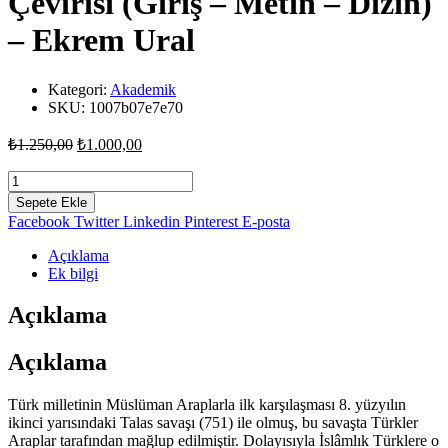
Çevirisi (Giriş – Metin – Dizin)
– Ekrem Ural
Kategori:
Akademik
SKU:
1007b07e7e70
Orijinal
Şu
₺
1.250,00
₺
1.000,00
fiyat:
andaki
fiyat:
Okıgu
₺1.250,00.
-
₺1.000,00.
Sepete Ekle
En
Facebook
Twitter
Linkedin
Pinterest
E-posta
Eski
Kur'ân
Açıklama
Çevirisi
Ek bilgi
(Giriş
-
Açıklama
Metin
-
Açıklama
Dizin)
-
Ekrem
Türk milletinin Müslüman Araplarla ilk karşılaşması 8. yüzyılın
Ural
ikinci yarısındaki Talas savaşı (751) ile olmuş, bu savaşta Türkler
adet
Araplar tarafından mağlup edilmiştir. Dolayısıyla İslâmlık Türklere o