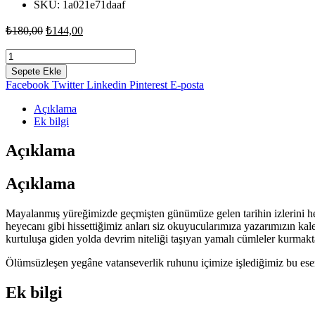
SKU:
1a021e71daaf
Orijinal
Şu
₺
180,00
₺
144,00
fiyat:
andaki
fiyat:
Mustafa
₺180,00.
Kemal'in
₺144,00.
Sepete Ekle
Gölgesini
Facebook
Twitter
Linkedin
Pinterest
E-posta
Arayan
Çocuk
Açıklama
-
Ek bilgi
Nuray
Kaya
Açıklama
adet
Açıklama
Mayalanmış yüreğimizde geçmişten günümüze gelen tarihin izlerini her 
heyecanı gibi hissettiğimiz anları siz okuyucularımıza yazarımızın k
kurtuluşa giden yolda devrim niteliği taşıyan yamalı cümleler kurmakt
Ölümsüzleşen yegâne vatanseverlik ruhunu içimize işlediğimiz bu eser
Ek bilgi