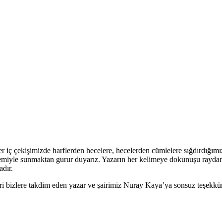
iç çekişimizde harflerden hecelere, hecelerden cümlelere sığdırdığımız
alemiyle sunmaktan gurur duyarız. Yazarın her kelimeye dokunuşu raydan
adır.
i bizlere takdim eden yazar ve şairimiz Nuray Kaya’ya sonsuz teşekkür