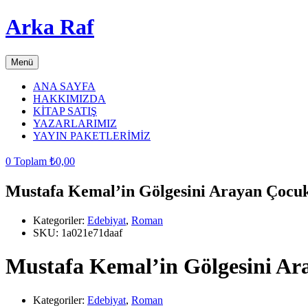
Arka Raf
Menü
ANA SAYFA
HAKKIMIZDA
KİTAP SATIŞ
YAZARLARIMIZ
YAYIN PAKETLERİMİZ
0
Toplam
₺
0,00
Mustafa Kemal’in Gölgesini Arayan Çocu
Kategoriler:
Edebiyat
,
Roman
SKU:
1a021e71daaf
Mustafa Kemal’in Gölgesini A
Kategoriler:
Edebiyat
,
Roman