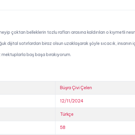
eyip çoktan belleklerin tozlu rafları arasına kaldırılan o kıymetli ne
oğuk dijital satırlardan biraz olsun uzaklaşarak şöyle sıcacık, insan
ız mektuplarla baş başa bırakıyorum.
Büşra Çivi Çelen
12/11/2024
Türkçe
58