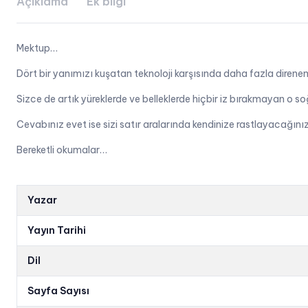
Açıklama
Ek bilgi
Mektup…
Dört bir yanımızı kuşatan teknoloji karşısında daha fazla direnem
Sizce de artık yüreklerde ve belleklerde hiçbir iz bırakmayan o s
Cevabınız evet ise sizi satır aralarında kendinize rastlayacağın
Bereketli okumalar…
Yazar
Yayın Tarihi
Dil
Sayfa Sayısı