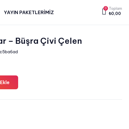
0
Toplam
YAYIN PAKETLERİMİZ
₺
0,00
r – Büşra Çivi Çelen
c5ba6ad
Ekle
a