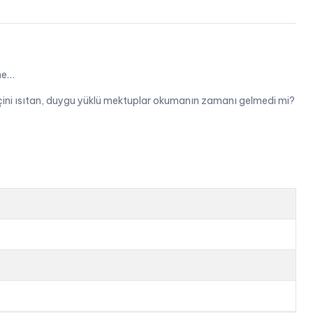
sne…
ın içini ısıtan, duygu yüklü mektuplar okumanın zamanı gelmedi mi?