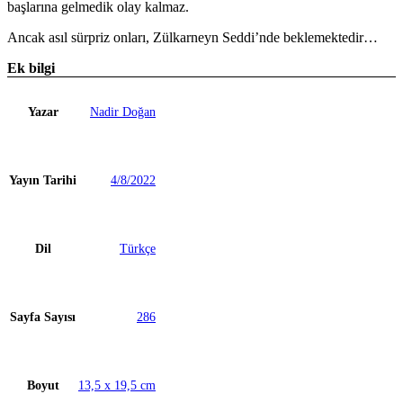
başlarına gelmedik olay kalmaz.
Ancak asıl sürpriz onları, Zülkarneyn Seddi’nde beklemektedir…
Ek bilgi
Yazar
Nadir Doğan
Yayın Tarihi
4/8/2022
Dil
Türkçe
Sayfa Sayısı
286
Boyut
13,5 x 19,5 cm