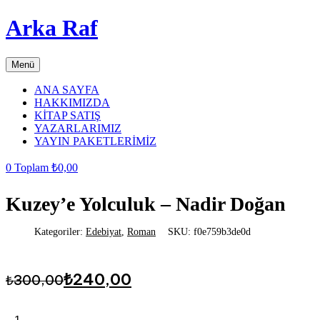
Arka Raf
Menü
ANA SAYFA
HAKKIMIZDA
KİTAP SATIŞ
YAZARLARIMIZ
YAYIN PAKETLERİMİZ
0
Toplam
₺
0,00
Kuzey’e Yolculuk – Nadir Doğan
Kategoriler:
Edebiyat
,
Roman
SKU:
f0e759b3de0d
Orijinal
Şu
₺
240,00
₺
300,00
fiyat:
andaki
fiyat:
₺300,00.