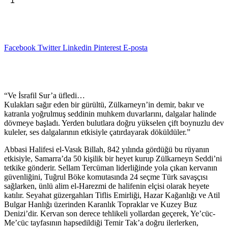
Sepete Ekle
Kuzey'e
₺240,00.
Yolculuk
-
Nadir
Doğan
Facebook
Twitter
Linkedin
Pinterest
E-posta
adet
Açıklama
“Ve İsrafil Sur’a üfledi…
Kulakları sağır eden bir gürültü, Zülkarneyn’in demir, bakır ve
katranla yoğrulmuş seddinin muhkem duvarlarını, dalgalar halinde
dövmeye başladı. Yerden bulutlara doğru yükselen çift boynuzlu dev
kuleler, ses dalgalarının etkisiyle çatırdayarak döküldüler.”
Abbasi Halifesi el-Vasık Billah, 842 yılında gördüğü bu rüyanın
etkisiyle, Samarra’da 50 kişilik bir heyet kurup Zülkarneyn Seddi’ni
tetkike gönderir. Sellam Tercüman liderliğinde yola çıkan kervanın
güvenliğini, Tuğrul Böke komutasında 24 seçme Türk savaşçısı
sağlarken, ünlü alim el-Harezmi de halifenin elçisi olarak heyete
katılır. Seyahat güzergahları Tiflis Emirliği, Hazar Kağanlığı ve Atil
Bulgar Hanlığı üzerinden Karanlık Topraklar ve Kuzey Buz
Denizi’dir. Kervan son derece tehlikeli yollardan geçerek, Ye’cüc-
Me’cüc tayfasının hapsedildiği Temir Tak’a doğru ilerlerken,