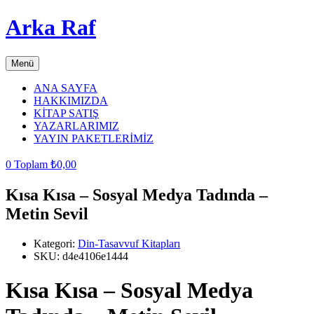
Arka Raf
Menü
ANA SAYFA
HAKKIMIZDA
KİTAP SATIŞ
YAZARLARIMIZ
YAYIN PAKETLERİMİZ
0
Toplam
₺
0,00
Kısa Kısa – Sosyal Medya Tadında –
Metin Sevil
Kategori:
Din-Tasavvuf Kitapları
SKU:
d4e4106e1444
Kısa Kısa – Sosyal Medya