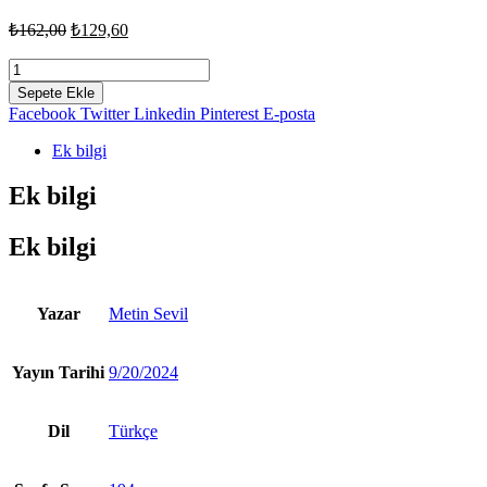
Orijinal
Şu
₺
162,00
₺
129,60
fiyat:
andaki
fiyat:
Kısa
₺162,00.
Kısa
₺129,60.
Sepete Ekle
-
Facebook
Twitter
Linkedin
Pinterest
E-posta
Sosyal
Medya
Ek bilgi
Tadında
-
Ek bilgi
Metin
Sevil
Ek bilgi
adet
Yazar
Metin Sevil
Yayın Tarihi
9/20/2024
Dil
Türkçe