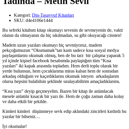
Tadında – Metin Sevil
Kategori:
Din-Tasavvuf Kitapları
SKU:
d4e4106e1444
Bu seferki kitabım kitap okumayı sevenin de sevmeyenin de, vakti
olanın da olmayanın da hiç sıkılmadan, su gibi okuyacağı cinsten!
Madem uzun yazıları okumayı hiç sevmiyoruz, madem
pekçoğumuzun “Okumamak”tan kastı sadece kısa sosyal medya
paylaşımlarını okumak olmuş, ben de bu tarz bir çalışma yaparak 5
yıl içinde kişisel facebook hesabımda paylaştığım tüm “Kısa
yazıları” iki kapak arasında topladım. Hem derli toplu olarak bir
yerde bulunsun, hem çocuklarıma miras kalsın hem de sonradan
arkadaş olduğum ve kaçırdıklarını okumak isteyen arkadaşlarım
olursa hepsini bulabilsin şeklinde sıralayabilirim amaçladıklarımı.
“Kısa yazı” deyip geçmeyelim. Bazen bir kitap ile anlatılacak
mesele anlatılır kısacık bir yazı ile. Hem de çoğu zaman daha kolay
ve daha etkili bir şekilde.
Kimleri kimleri düşünmeye sevk edip aklındaki zincirleri kırdırdı bu
yazılar bir bilseniz…
İyi okumalar!