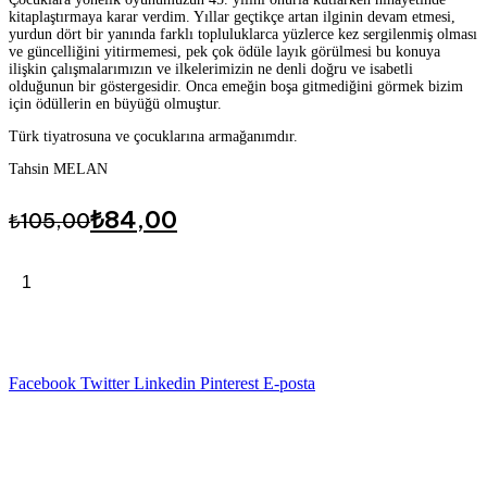
kitaplaştırmaya karar verdim. Yıllar geçtikçe artan ilginin devam etmesi,
yurdun dört bir yanında farklı topluluklarca yüzlerce kez sergilenmiş olması
ve güncelliğini yitirmemesi, pek çok ödüle layık görülmesi bu konuya
ilişkin çalışmalarımızın ve ilkelerimizin ne denli doğru ve isabetli
olduğunun bir göstergesidir. Onca emeğin boşa gitmediğini görmek bizim
için ödüllerin en büyüğü olmuştur.
Türk tiyatrosuna ve çocuklarına armağanımdır.
Tahsin MELAN
Orijinal
Şu
₺
84,00
₺
105,00
fiyat:
andaki
fiyat:
₺105,00.
Sepete Ekle
Keloğlan'ın
₺84,00.
Becerikli
Eşeği
-
Tahsin
Facebook
Twitter
Linkedin
Pinterest
E-posta
Melan
adet
Ek bilgi