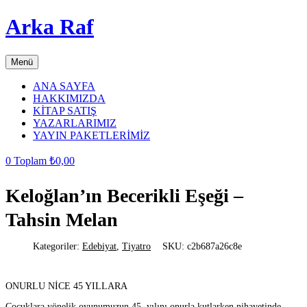
Arka Raf
Menü
ANA SAYFA
HAKKIMIZDA
KİTAP SATIŞ
YAZARLARIMIZ
YAYIN PAKETLERİMİZ
0
Toplam
₺
0,00
Keloğlan’ın Becerikli Eşeği –
Tahsin Melan
Kategoriler:
Edebiyat
,
Tiyatro
SKU:
c2b687a26c8e
ONURLU NİCE 45 YILLARA
Çocuklara yönelik oyunumuzun 45. yılını onurla kutlarken nihayetinde