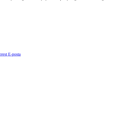
Ekle
erest
E-posta