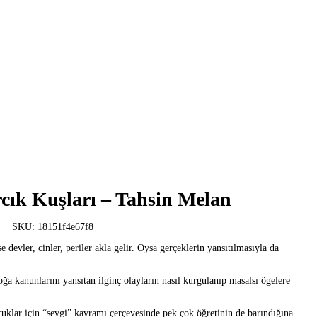
rcık Kuşları – Tahsin Melan
l
SKU:
18151f4e67f8
 devler, cinler, periler akla gelir. Oysa gerçeklerin yansıtılmasıyla da
oğa kanunlarını yansıtan ilginç olayların nasıl kurgulanıp masalsı ögelere
uklar için “sevgi” kavramı çerçevesinde pek çok öğretinin de barındığına