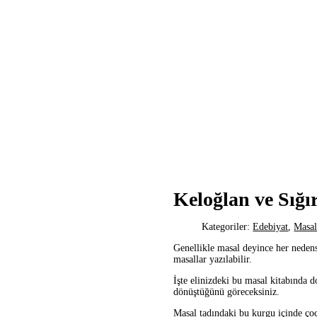
Keloğlan ve Sığı
Kategoriler:
Edebiyat
,
Masa
Genellikle masal deyince her nedense
masallar yazılabilir.
İşte elinizdeki bu masal kitabında d
dönüştüğünü göreceksiniz.
Masal tadındaki bu kurgu içinde çoc