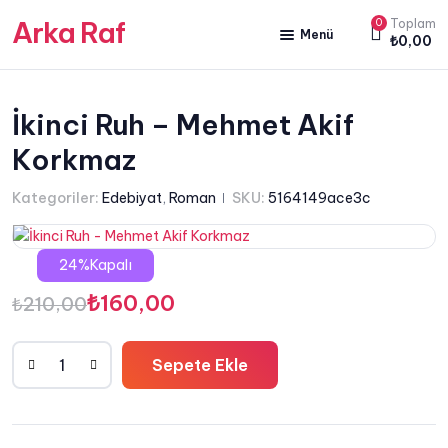
Arka Raf
0
Toplam
Menü
₺
0,00
ANA SAYFA
HAKKIMIZDA
İkinci Ruh – Mehmet Akif
Korkmaz
KİTAP SATIŞ
YAZARLARIMIZ
Kategoriler:
Edebiyat
,
Roman
SKU:
5164149ace3c
YAYIN PAKETLERİMİZ
24%Kapalı
Orijinal
Şu
₺
160,00
₺
210,00
fiyat:
andaki
Sepete Ekle
₺210,00.
fiyat:
İkinci
Ruh
₺160,00.
-
Mehmet