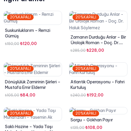
20%KAPALI
20%KAPALI
Suskunluklarım – Remzi
Gümüş
Zamanın Durduğu Anlar – Bir
Ürolojik Roman – Doç. Dr.
Orijinal
Şu
₺
120,00
₺
150,00
Haluk Söylemez
fiyat:
andaki
Orijinal
Şu
₺
228,00
₺
285,00
₺150,00.
fiyat:
fiyat:
andaki
₺120,00.
₺285,00.
fiyat:
20%KAPALI
20%KAPALI
₺228,00.
Dönüşlülük Zamirinin Şiirleri –
Atlantik Operasyonu – Fahri
Mustafa Emir Eldemir
Kurtuluş
Orijinal
Şu
Orijinal
Şu
₺
84,00
₺
192,00
₺
105,00
₺
240,00
fiyat:
andaki
fiyat:
andaki
₺105,00.
fiyat:
₺240,00.
fiyat:
20%KAPALI
20%KAPALI
₺84,00.
₺192,00.
Sorgu – Gökhan Payır
Saklı Hazine – Yada Taşı
Orijinal
Şu
₺
108,00
₺
135,00