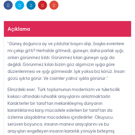
Facebook
Twitter
Linkedin
Pinterest
E-
Akif
Korkmaz
posta
adet
Açıklama
“Güneş doğunca ay ve yıldızlar başını alıp, başka evrenlere
mi çekip gitti? Herhalde gitmedi, güneşin; daha parlak ışığı,
onları görünmez kıldı. Görünmez kılan güneşin ışığı da
değildi. Görünmez kılan bizim göz algımızın ışığa göre
düzenlenmesi ve ışığı görmesidir. Işık yoksa biz körüz. İnsan
gözü ışıkta görür. Ve cisimler yalnız ışıkla görünür.”
Elinizdeki eser, Türk toplumunun modernizm ve tüketicilik
kıskacı altındaki ruhsallık arayışlarını anlatmaktadır.
Karakterler bir taraftan mekanikleşmiş dünyanın
karanlıklarına karşı mücadele ederken bir taraftan da
özlerine ulaşabilme mücadelesi içindedirler. Okuyucu,
serüven boyunca, insanın manevi arayışlarını ve bu
arayışları engelleyen insanın karanlık yönüyle birleşmiş